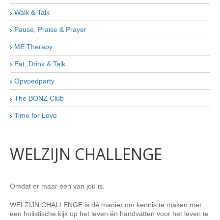
Walk & Talk
EVENTS
Pause, Praise & Prayer
ME Therapy
COACHING
Eat, Drink & Talk
Opvoedparty
BEHANDELING
Aanmeldstop!
The BONZ Club
Time for Love
ZAKELIJK
Workshops & Trainingen
WELZIJN CHALLENGE
IN DE MEDIA
Omdat er maar één van jou is.
OVER
WELZIJN CHALLENGE is dé manier om kennis te maken met
een holistische kijk op het leven én handvatten voor het leven te