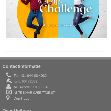
Contactinformatie
Tel: +31 644 66 4062
KvK: 60472332
AGB-code: 90103664
NL75 KNAB 0255 7735 87
Den Haag
Over Unibonz